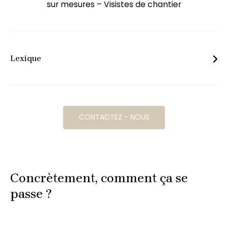
sur mesures
– Visistes de chantier
Lexique
Mood board personnalisé : Commencez par une
collection inspirante d’images, de textures et de couleurs
qui captent l’essence de votre style et de vos aspirations.
CONTACTEZ - NOUS
Propositions d’aménagement créatives : Notre équipe
vous présente deux options d’aménagement créatives et
fonctionnelles, adaptées à vos besoins.
Concrètement, comment ça se
Plans et élévations détaillés : Nous élaborons des plans et
passe ?
des élévations détaillés pour concrétiser votre vision
spatiale.