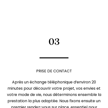
personnalisé, adapté à votre mode de vie et à votre
espace.
Visite de Chantier : Nous collaborons avec des
entrepreneurs de confiance, soigneusement sélectionnés
pour la qualité de leur travail. Présentes tout au long du
03
projet, nous effectuons des visites régulières afin de
garantir le bon déroulement du chantier et le respect de
vos attentes
PRISE DE CONTACT
Après un échange téléphonique d’environ 20
minutes pour découvrir votre projet, vos envies et
votre mode de vie, nous déterminons ensemble la
prestation la plus adaptée. Nous fixons ensuite un
premier rendez-vous sur place, essentiel pour