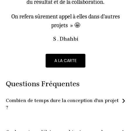
du résultat et de la collaboration.
On refera sûrement appel à elles dans d’autres
projets » 🤩
S . Dhahbi
A LA CARTE
Questions Fréquentes
Combien de temps dure la conception d’un projet
?
La
durée d’un projet de décoration ou d’aménagement
intérieur
dépend de plusieurs facteurs : la
taille du projet
,