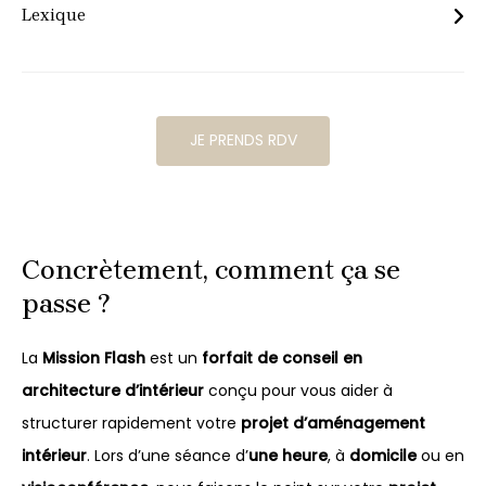
Lexique
Conseils sur mesure : Pendant une heure, nous
échangeons autour de vos envies, vos doutes et vos
idées pour clarifier votre direction. Ensemble, nous
JE PRENDS RDV
définissons votre style, vous aidons à faire des choix
cohérents et vous apportons des conseils personnalisés
pour avancer sereinement dans l’aménagement ou la
décoration de votre intérieur.
Concrètement, comment ça se
passe ?
Mood board personnalisé : Commencez par une
collection inspirante d’images, de textures et de couleurs
La
Mission Flash
est un
forfait de conseil en
qui captent l’essence de votre style et de vos aspirations
architecture d’intérieur
conçu pour vous aider à
structurer rapidement votre
projet d’aménagement
intérieur
. Lors d’une séance d’
une heure
, à
domicile
ou en